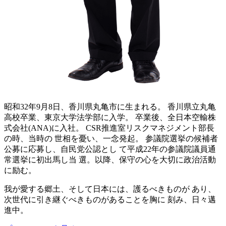
昭和32年9月8日、香川県丸亀市に生まれる。 香川県立丸亀
高校卒業、東京大学法学部に入学。 卒業後、全日本空輸株
式会社(ANA)に入社。 CSR推進室リスクマネジメント部長
の時、当時の 世相を憂い、一念発起。 参議院選挙の候補者
公募に応募し、自民党公認とし て平成22年の参議院議員通
常選挙に初出馬し当 選。以降、保守の心を大切に政治活動
に励む。
我が愛する郷土、そして日本には、護るべきものが あり、
次世代に引き継ぐべきものがあることを胸に 刻み、日々邁
進中。