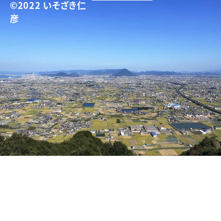
©2022 いそざき仁
彦